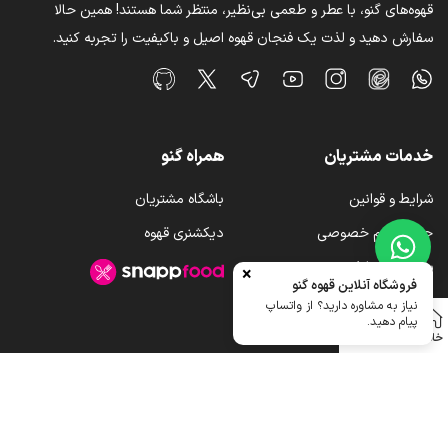
قهوه‌های گنو، با عطر و طعمی بی‌نظیر، منتظر شما هستند! همین حالا
سفارش دهید و لذت یک فنجان قهوه اصیل و باکیفیت را تجربه کنید.
خدمات مشتریان
همراه گنو
شرایط و قوانین
باشگاه مشتریان
حفظ حریم خصوصی
دیکشنری قهوه
سوالات متداول
×
فروشگاه آنلاین قهوه گنو
رویه ارسال کالا
نیاز به مشاوره دارید؟ از واتساپ
پیام دهید.
خانه
فروشگاه
سایدبار
علاقه مندی
حساب کاربری من
تمامی حقوق برای قهوه گنو محفوظ میباشد.