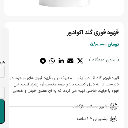
قهوه فوری گلد اکوادور
تومان
580.000
( بدون دیدگاه )
وز
قهوه فوری گلد اکوادور یکی از معروف ترین قهوه فوری های موجود در
دنیاست که به دلیل کیفیت بالا و طعم مناسب آن زبانزد است. این
قهوه با فرآیند خاصی تهیه می گردد که به آن عطری خوش و طعمی
ملایم همراه با نت های شکلاتی و کاراملی می بخشد. گلد اکوادور گنو
ا
با قابلیت حل شدن سریع در آب به سرعت یک فنجان قهوه با کیفیت
۷ روز ضمانت بازگشت
بالا برای شما به ارمغان خواهد آورد.
این نوع قهوه خوش طعم و
ب
خوش عطر مناسب کسانی است دسترسی و زمان کافی برای آماده
پشتیبانی 24 ساعته
سازی قهوه به شیوه های دیگر را ندارند.