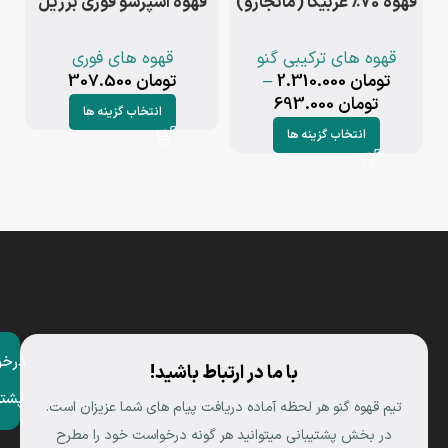
قهوه ۷0٪ عربیکا (مانجارو)
قهوه اسپرسو فوری برزیل
قهوه های ترکیبی گنو
قهوه های فوری
تومان
2.310.000
–
تومان
307.500
تومان
693.000
انتخاب گزینه ها
انتخاب گزینه ها
درخو
با ما در ارتباط باشید!
پشتی
تیم قهوه گنو هر لحظه آماده دریافت پیام های شما عزیزان است.
در بخش پشتیبانی میتوانید هر گونه درخواست خود را مطرح