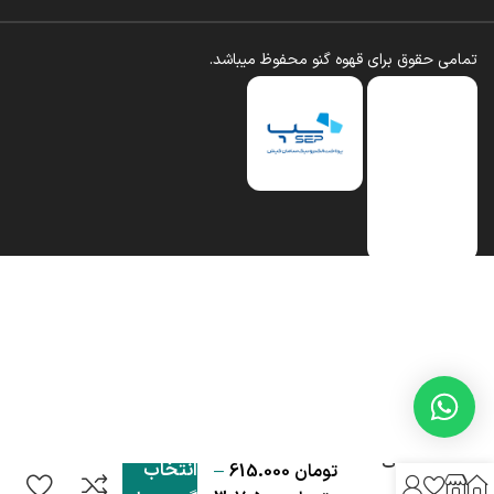
تمامی حقوق برای قهوه گنو محفوظ میباشد.
هات
انتخاب
تومان
615.000
–