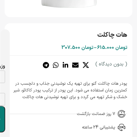
هات چاکلت
تومان
615.000
–
تومان
307.500
( بدون دیدگاه )
وز
پودر هات چاکلت گنو برای تهیه یک نوشیدنی جذاب و دلچسب در
کمترین زمان استفاده می شود. این پودر از ترکیب پودر کاکائو، شیر
خشک و شکر تهیه می گردد و برای تهیه نوشیدنی هات چاکلت
کافیست مقداری از پودر هات چاکلت گنو را با آب یا شیر داغ مخلوط
ا
کنید و از نوشیدن آن لذت ببرید. نوشیدنی محبوب هات چاکلت
۷ روز ضمانت بازگشت
بعنوان یکی از بهترین نوشیدنی ها بویژه در فصول سرد سال شناخته
ب
می شود.
پشتیبانی 24 ساعته