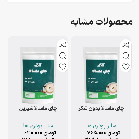
محصولات مشابه
چای ماسالا بدون شکر
چای ماسالا شیرین
سایر پودری ها
سایر پودری ها
تومان
765.000
–
تومان
630.000
–