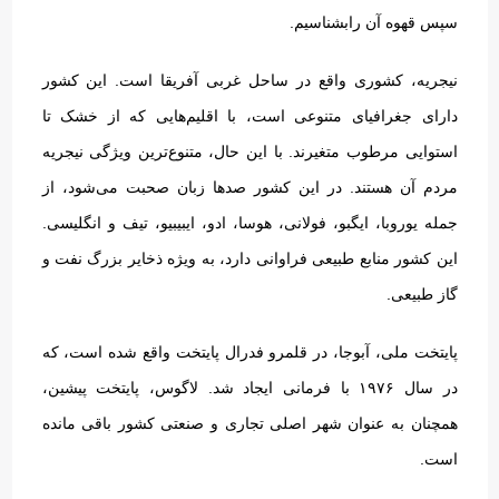
سپس قهوه آن رابشناسیم.
نیجریه، کشوری واقع در ساحل غربی آفریقا است
.
این کشور
دارای جغرافیای متنوعی است، با اقلیم‌هایی که از خشک تا
استوایی مرطوب متغیرند
.
با این حال، متنوع‌ترین ویژگی نیجریه
مردم آن هستند
.
در این کشور صدها زبان صحبت می‌شود، از
جمله یوروبا، ایگبو، فولانی، هوسا، ادو، ایبیبیو، تیف و انگلیسی
.
این کشور منابع طبیعی فراوانی دارد، به ویژه ذخایر بزرگ نفت و
گاز طبیعی
.
پایتخت ملی، آبوجا، در قلمرو فدرال پایتخت واقع شده است، که
در سال ۱۹۷۶ با فرمانی ایجاد شد
.
لاگوس، پایتخت پیشین،
همچنان به عنوان شهر اصلی تجاری و صنعتی کشور باقی مانده
است
.