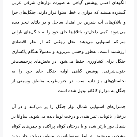
الگوهای اصلی پوشش گیاهی به صورت نوارهای شرقی
–
غربی
گسترده هستند که موازی با خط استوا قرار دارند
.
جنگل‌های حرا
و باتلاق‌های آب شیرین در امتداد ساحل و در دلتای نیجر دیده
می‌شوند
.
کمی داخل‌تر، باتلاق‌ها جای خود را به جنگل‌های بارانی
متراکم استوایی می‌دهند
.
نخل روغنی که از نظر اقتصادی
ارزشمند است، به‌طور وحشی می‌روید و معمولاً هنگام پاکسازی
جنگل برای کشاورزی حفظ می‌شود
.
در بخش‌های پرجمعیت‌تر
جنوب‌شرقی، پوشش گیاهی اولیه جنگل جای خود را به
نخلستان‌های باز داده است
.
در جنوب‌غرب، مناطق وسیعی از
جنگل به مزارع کاکائو تبدیل شده است
.
چمنزارهای استوایی شمال نوار جنگل را پر می‌کنند و در آن
درختان بائوباب، تمر هندی و درخت لوبیا دیده می‌شوند
.
ساوانا در
شمال دور بازتر شده و با درختان کوتاه پراکنده و چمن‌های کوتاه
مشخص می‌شود
.
شرایط نیمه‌بیابانی در منطقه دریاچه چاد وجود