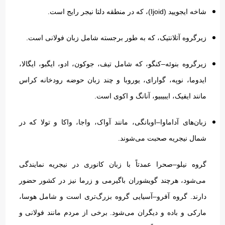
شاخه ایجویید
(Ijoid)
، که در منطقه دلتا نیجر رایج است
.
زیرگروه آتلانتیک، که به طور برجسته شامل زبان فولانی است
.
زیرگروه بنوئه
–
کنگو، که شامل تیف، جوکون، ادو، ایگبو، ایگالا،
ایدوما، نوپه، گوارای، یوروبا و چند زبان حوضه رودخانه کراس
مانند ایفیک، ایبیبیو، آنانگ و اکوی است
.
زبان‌های آداماوا
–
اوبانگی، مانند آواک، واجا، واکا و تولا که در
شمال نیجریه صحبت می‌شوند
.
گروه نیلو
–
صحرا عمدتاً با زبان کانوری در نیجریه نمایندگی
می‌شود، هرچند گویشوران باگیرمی و زرما نیز در کشور حضور
دارند
.
گروه آفرو
–
آسیایی گروه بزرگ‌تری است و شامل هوسا،
مارکی و باده و دیگران می‌شود
.
برخی از مردم مانند فولانی و