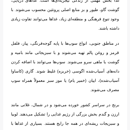
غذا بخش مهمی از زندگی نیجریه‌ای‌ها است
.
غذاهای دریایی،
گوشت گاو، طیور و بز منابع اصلی پروتئین محسوب می‌شوند
.
با
وجود تنوع فرهنگی و منطقه‌ای زیاد، غذاها می‌توانند تفاوت زیادی
داشته باشند
.
در مناطق جنوبی، انواع سوپ‌ها با پایه گوجه‌فرنگی، پیاز، فلفل
قرمز و روغن پالم تهیه می‌شوند و با سبزیجاتی مانند بامیه و
گوشت یا ماهی سرو می‌شوند
.
سوپ‌ها می‌توانند با اضافه کردن
دانه‌های آسیاب‌شده اگوسی
(
خربزه
)
غلیظ شوند
.
گاری
(
کاساوا
آسیاب‌شده
)
، اییان
(
خمیر یام
)
یا موز سبز معمولاً همراه سوپ
مصرف می‌شوند
.
برنج در سراسر کشور خورده می‌شود و در شمال، غلاتی مانند
ارزن و گندم بخش بزرگی از رژیم غذایی را تشکیل می‌دهند
.
لوبیا
و سبزیجات ریشه‌ای در همه جا رایج هستند
.
بسیاری از غذاها با