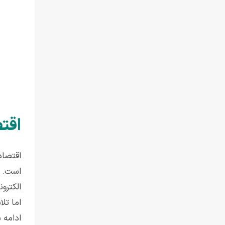
اقت
اقتصاد
است. د
الکترو
اما تل
ادامه 