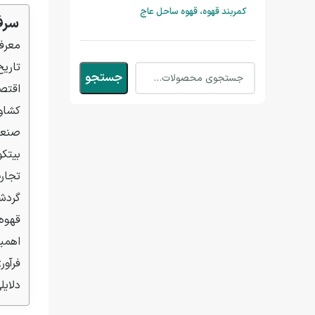
کمربند قهوه، قهوه ساحل عاج
سرف
معرفی
تاریخ
جستجو
اقتصا
کشاو
صنعت
بیتکو
تجار
گردش
قهوه
اهمیت
فرآور
دلایل