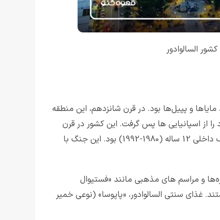
شور السالوادور
ایاها و پپیل‌ها بود. در قرن شانزدهم، این منطقه
سال 1821 السالوادور استقلال خود را از اسپانیایی ها پس گرفت. این کشور در قرن
بیستم شاهد تنش‌های سیاسی و اجتماعی بسیاری بود که اوج آن در جنگ داخلی 12 ساله (1980-1992) بود. این جنگ با
اره‌ها و مراسم های مذهبی مانند «فستیوال
د. غذای سنتی السالوادور، «پاپوسا» (نوعی خمیر