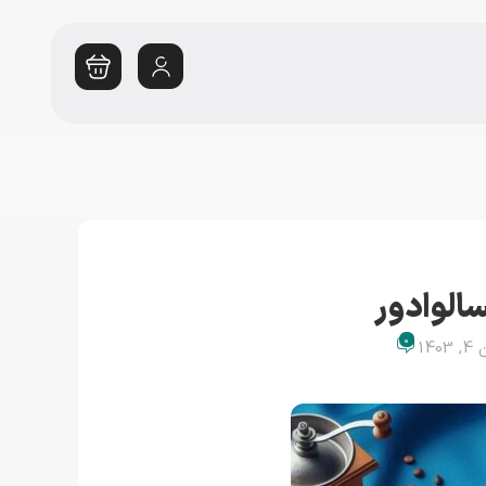
سالوادور
0
14