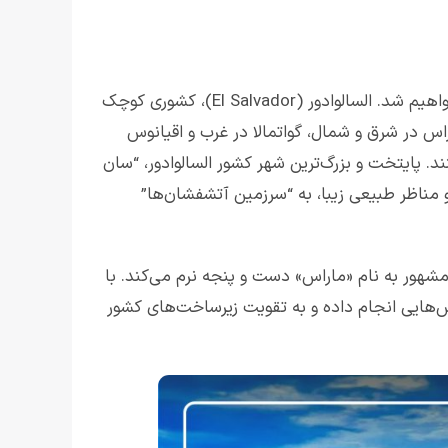
پیش از آغاز صحبت در خصوص قهوه السالوادور کمی با این کشور آشنا خواهیم شد. السالوادور (El Salvador)، کشوری کوچک
ا هندوراس در شرق و شمال، گواتمالا در غرب و اقیانوس
 کشور زندگی می کنند. پایتخت و بزرگ‌ترین شهر کشور السالوادور، “سان
‌های فعال و مناظر طبیعی زیبا، به “سرزمین آتشفشان‌ها”
مشهور به نام «ماراس» دست و پنجه نرم می‌کند. با
‌هایی انجام داده و به تقویت زیرساخت‌های کشور