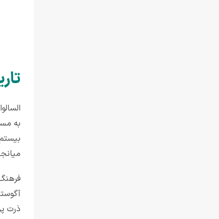
تار
السالو
میانجی
فرهنگ 
آگوستی
ذرت پر