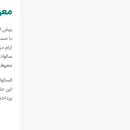
معرف
معروف
السالو
این حا
پرداخت