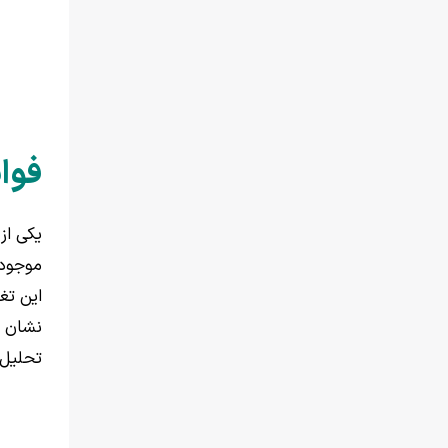
فوای
یکی از
موجود 
این تغ
نشان د
تحلیل 