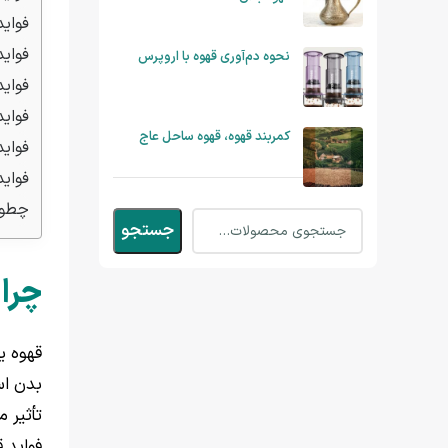
فوای
فوای
نحوه دم‌آوری قهوه با اروپرس
فواید 
فواید
کمربند قهوه، قهوه ساحل عاج
فوای
فواید قه
چطور 
جستجو
چرا 
قهوه ی
بدن اس
تأثیر 
فواید ق