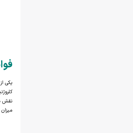
فوای
یکی از
کلروژن
نقش مه
میزان 