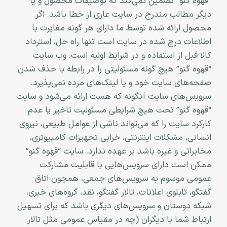
“قهوه گنو” تضمین نمی‏‌کند که توصیفات محصول و یا
دیگر مطالب مندرج در سایت عاری از خطا باشد. اگر
محصول ارائه شده توسط ما دارای هر گونه مغایرت با
اطلاعات درج شده در سایت است تنها راه حل، استرداد
کالا قبل از استفاده و در شرایط اولیه است. وب ‏‌سایت
“قهوه گنو” هیچ گونه مسئولیتی را در رابطه با حذف شدن
صفحه‏‌های سایت خود و یا لینک‏‌های مرده نمی‌‏پذیرد.
سروﻳس‌‏های سایت آن‏گونه که هست ارائه می‏‌شود و سایت
“قهوه گنو” تحت هیچ شرایطی مسئولیت تاخیر یا عدم
کارکرد سایت را که می‌تواند ناشى از عوامل طبیعى، نیروى
انسانی، مشکلات اینترنتى، خرابی تجهیزات کامپیوترى،
مخابراتى و غیره باشد بر عهده ندارد. سایت “قهوه گنو”
ممکن است دارای سرویس‌‏هایی با قابلیت مشارکت
عمومی موسوم به سرویس‌‏های جمعی، همچون اتاق
گفتگو، تابلوی اعلانات، تالار گفتگو، نقد، گروه‌‏های خبری،
شبکه دوستان و سرویس‏‌های دیگری باشد که برای تسهیل
ارتباط شما با دیگران (چه در مقیاس عمومی مثل تالار